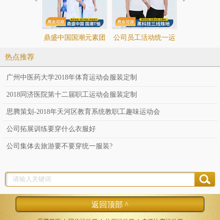
鼎盛中国国潮元素团
公司员工活动统一运
公司团建休
体服运动T恤定做生
动服装休闲T恤定做
恤定制生
热点推荐
产厂家883155/883156
厂家883165/883166
883153/88
广州中医药大学2018年体育运动会服装定制
2018同济医院第十二届职工运动会服装定制
思腾策划-2018年天河区教育系统教职工趣味运动会
公司拓展训练要穿什么衣服好
公司集体去旅游要不要穿统一服装?
返回顶部 ^