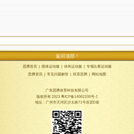
返回顶部 ^
思腾首页
|
团体运动服
|
休闲运动服
|
专项比赛运动服
思腾资讯
|
常见问题解答
|
联系思腾
|
网站地图
广东思腾体育科技有限公司
版权所有 2023 粤ICP备14062330号-1
地址：广州市天河区沙太路71号首层D座