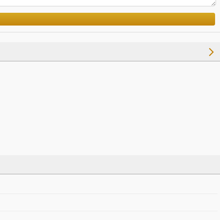
闲圆领T
企业工作服定做休闲
产厂家
T恤生产厂家
3154
883151/883152