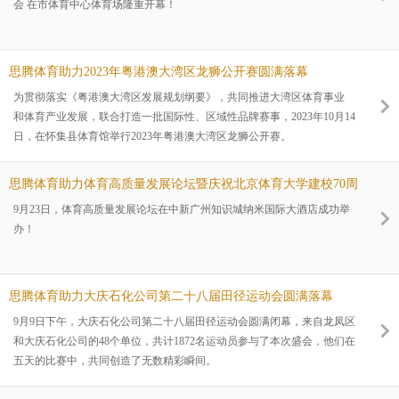
会 在市体育中心体育场隆重开幕！
思腾体育助力2023年粤港澳大湾区龙狮公开赛圆满落幕
为贯彻落实《粤港澳大湾区发展规划纲要》，共同推进大湾区体育事业
和体育产业发展，联合打造一批国际性、区域性品牌赛事，2023年10月14
日，在怀集县体育馆举行2023年粤港澳大湾区龙狮公开赛。
思腾体育助力体育高质量发展论坛暨庆祝北京体育大学建校70周
年活动圆满成功
9月23日，体育高质量发展论坛在中新广州知识城纳米国际大酒店成功举
办！
思腾体育助力大庆石化公司第二十八届田径运动会圆满落幕
9月9日下午，大庆石化公司第二十八届田径运动会圆满闭幕，来自龙凤区
和大庆石化公司的48个单位，共计1872名运动员参与了本次盛会，他们在
五天的比赛中，共同创造了无数精彩瞬间。