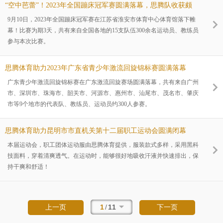
“空中芭蕾”！2023年全国蹦床冠军赛圆满落幕，思腾队收获颇
丰！
9月10日，2023年全国蹦床冠军赛在江苏省淮安市体育中心体育馆落下帷
幕！比赛为期3天，共有来自全国各地的15支队伍300余名运动员、教练员
参与本次比赛。
思腾体育助力2023年广东省青少年激流回旋锦标赛圆满落幕
广东青少年激流回旋锦标赛在广东激流回旋赛场圆满落幕，共有来自广州
市、深圳市、珠海市、韶关市、河源市、惠州市、汕尾市、茂名市、肇庆
市等9个地市的代表队、教练员、运动员约300人参赛。
思腾体育助力昆明市市直机关第十二届职工运动会圆满闭幕
本届运动会，职工团体运动服由思腾体育提供，服装款式多样，采用黑科
技面料，穿着清爽透气。在运动时，能够很好地吸收汗液并快速排出，保
持干爽和舒适！
1
/
11
上一页
下一页