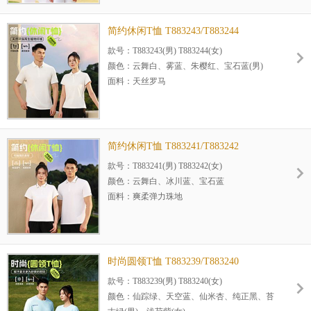
简约休闲T恤 T883243/T883244
款号：T883243(男) T883244(女)
颜色：云舞白、雾蓝、朱樱红、宝石蓝(男)
面料：天丝罗马
简约休闲T恤 T883241/T883242
款号：T883241(男) T883242(女)
颜色：云舞白、冰川蓝、宝石蓝
面料：爽柔弹力珠地
时尚圆领T恤 T883239/T883240
款号：T883239(男) T883240(女)
颜色：仙踪绿、天空蓝、仙米杏、纯正黑、苔