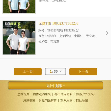
古绿(男)、浅荷紫(女)
面料：光凌提花布
无缝T恤 T883237/T883238
款号：T883237(男) T883238(女)
颜色：纯洁白、克莱因蓝、中国红、天空蓝、
仙米杏、精英灰
面料：冰丝格
1
/
30
上一页
下一页
返回顶部 ^
思腾首页
|
团体运动服装
|
都市休闲套装
|
旅游户外套装
思腾资讯
|
常见问题解答
|
联系思腾
|
网站地图