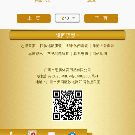
拓展活动
游玩
2
/
3
上一页
下一页
返回顶部 ^
思腾首页
|
团体运动服装
|
都市休闲套装
|
旅游户外套装
思腾资讯
|
常见问题解答
|
联系思腾
|
网站地图
广州市思腾体育用品有限公司
版权所有 2023 粤ICP备14062330号-1
地址：广州市天河区沙太路71号首层D座