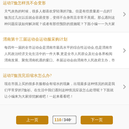
相交流，增强心理层面的积极性，更是我们走向美好生活的见证。下面让
运动T恤怎样洗不会变形
小编为大家介绍一下本届全民健身运动会的详细内容，一起来看看吧！
天气炎热的时候，很多人都喜欢穿轻薄的T恤。但是有些质量差一点的T
恤洗过几次以后就会容易变形，变得不合身而且非常不美观。那么遇到这
种问题应该如何解决呢？或者有那些预防的措施呢？下面小编一一为大家
介绍一下。
渭南第十三届运动会运动服采购计划
每四年一届的全市运动会是渭南市最高水平的综合性运动会,也是渭南市
人民政治经济文化生活中的一件大事,更是全市人民群众及社会各界检阅
渭南发展、聚焦渭南机遇的窗口。本届运动会由渭南市人民政府主办，市
体育、文广、教育、人社、财政等部门和各县市区人民政府共同承办。在
运动会举行中，运动服的选择是非常重要的，那么在采购运动服上，应该
运动T恤洗完后缩水怎么办?
怎样去选择合适运动员的运动服呢?下面跟着小编一起去往看吧！
现在市面上买的很多衣服都会有缩水的现象，出现最多这种情况的就是我
们平常穿的T恤衫。在生活中我们遇到这种情况应该怎么处理呢？下面就
让小编来为大家排忧解难吧！一起来看看吧！
110
/
346
上一页
下一页