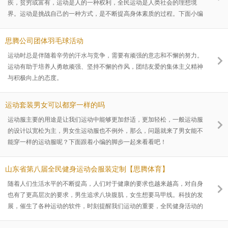
疾，贫穷或富有，运动是人的一种权利，全民运动是人类社会的理想境
界。运动是挑战自己的一种方式，是不断提高身体素质的过程。下面小编
为大家介绍一下在采购大学运动服装需要注意哪些问题，希望对大家有所
帮助。
思腾公司团体羽毛球活动
运动时总是伴随着辛劳的汗水与竞争，需要有顽强的意志和不懈的努力。
运动有助于培养人勇敢顽强、坚持不懈的作风，团结友爱的集体主义精神
与积极向上的态度。
运动套装男女可以都穿一样的吗
运动服主要的用途是让我们运动中能够更加舒适，更加轻松，一般运动服
的设计以宽松为主，男女生运动服也不例外，那么，问题就来了男女能不
能穿一样的运动服呢？下面跟着小编的脚步一起来看看吧！
山东省第八届全民健身运动会服装定制【思腾体育】
随着人们生活水平的不断提高，人们对于健康的要求也越来越高，对自身
也有了更高层次的要求，男生追求八块腹肌，女生想要马甲线。科技的发
展，催生了各种运动的软件，时刻提醒我们运动的重要，全民健身活动的
开展，有利于促进人们身体素质不断提高，而且也有利于人们在运动中互