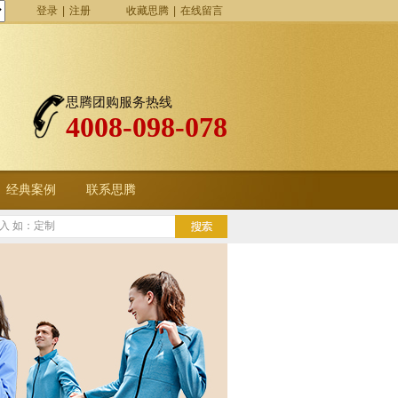
登录
|
注册
收藏思腾
|
在线留言
思腾团购服务热线
4008-098-078
经典案例
联系思腾