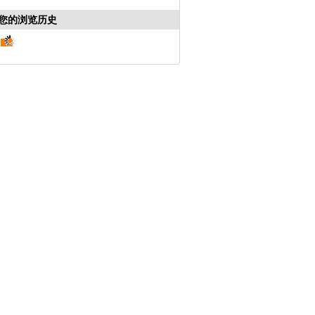
您的浏览历史