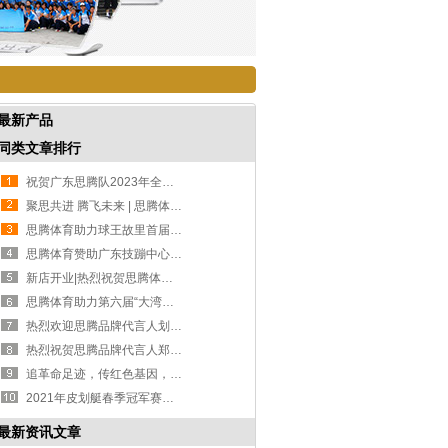
最新产品
同类文章排行
祝贺广东思腾队2023年全国技巧锦标赛共获6金8银
聚思共进 腾飞未来 | 思腾体育2023市场共赢交流会圆满收官
思腾体育助力球王故里首届“乡村振兴杯”足球联赛
思腾体育赞助广东技蹦中心，冠名广东思腾蹦床队
新店开业|热烈祝贺思腾体育昆明店开业大吉！
思腾体育助力第六届“大湾区”青少年体育嘉年华顺利举办
热烈欢迎思腾品牌代言人划艇冠军郑鹏飞先生回家
热烈祝贺思腾品牌代言人郑鹏飞东京奥运会获得银牌
追革命足迹，传红色基因，思腾体育广州起义烈士陵园主题教育活动
2021年皮划艇春季冠军赛，思腾品牌代言人郑鹏飞创造历史个人最好成绩
最新资讯文章