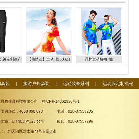
长裤定制生产
【热情红】运动T恤58321
品牌运动短袖T恤
3/27794
58322
88333/88334
闲套装
|
旅游户外套装
|
运动装备系列
|
运动服定制流程
东思腾体育科技有限公司
粤ICP备14062330号-1
团购热线：4008 098 078 电话：020-87558235
邮箱：SITNED@126.com 传真：020-87557296
址：广州天河区沙太路71号首层D座