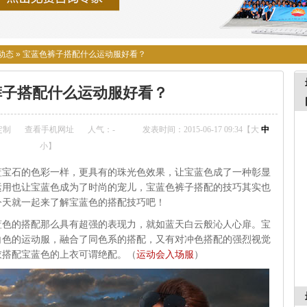
动态
»
宝蓝色裤子搭配什么运动服好看？
裤子搭配什么运动服好看？
定制
查看手机网址
人气：
-
发表时间：2015-06-17 09:34【
大
中
小
】
蓝宝石的色彩一样，更具有的珠光色效果，让宝蓝色成了一种彰显
运用也让宝蓝色成为了时尚的宠儿，宝蓝色裤子搭配的技巧其实也
今天就一起来了解宝蓝色的搭配技巧吧！
蓝色的搭配那么具有超强的表现力，就如蓝天白云般沁人心扉。宝
白色的运动服，融合了同色系的搭配，又有对冲色搭配的强烈视觉
衣搭配宝蓝色的上衣可谓绝配。（
运动会入场服
）