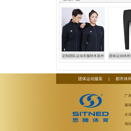
定制团队运动衣服秋冬装外
团体运动休闲
套衫厂家39983_39984
厂家2779
团体运动服装
|
都市休
广
服装
企业
地