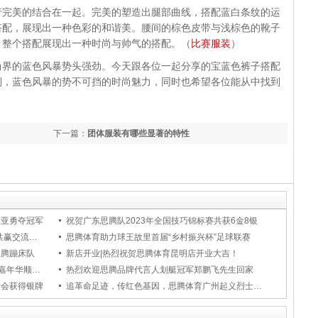
行完美的结合在一起。完美的塑造出腿部曲线，搭配蓝白条纹的运
搭配，展现出一种色彩的和谐美。腰间的棕色皮带与浅棕色的靴子
，整个搭配展现出一种时尚与帅气的搭配。（
比赛服装
）
尚界的蓝色风暴势头强劲。今天跟各位一起分享的宝蓝色裤子搭配
到，蓝色风暴的势不可挡的时尚魅力，同时也希望各位能从中找到
。
下一篇：
团体服装有哪些显著的特性
利亚勇夺冠军
祝贺广东思腾队2023年全国技巧锦标赛共获6金8银
聚思共进 腾飞未来 | 思腾体育2023市场共赢交流会圆满收官
思腾体育助力球王故里首届“乡村振兴杯”足球联赛
思腾蹦床队
新店开业|热烈祝贺思腾体育昆明店开业大吉！
思腾体育助力第六届“大湾区”青少年体育嘉年华顺利举办
热烈欢迎思腾品牌代言人划艇冠军郑鹏飞先生回家
运会获得银牌
追革命足迹，传红色基因，思腾体育广州起义烈士陵园主题教育活动