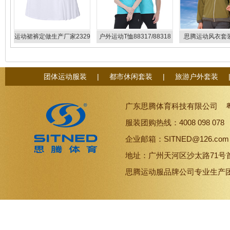
运动裙裤定做生产厂家2329
户外运动T恤88317/88318
思腾运动风衣套装
26618
团体运动服装
|
都市休闲套装
|
旅游户外套装
广东思腾体育科技有限公司
服装团购热线：4008 098 07
企业邮箱：SITNED@126.co
地址：广州天河区沙太路71号
思腾
运动服品牌
公司专业生产