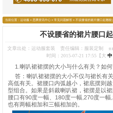
当前位置：
运动服
»
思腾资讯中心
»
常见问题解答
»
不设腰省的裙片腰口起翘较
不设腰省的裙片腰口起
文章出处：运动服套装
责任编辑：服装定制
查
时间：2015-07-21 17:55【
大
中
1.喇叭裙裙摆的大小与什么有关？如
答：喇叭裙裙摆的大小不仅与裙长有
高低有关。裙腰口内弧越小，裙底摆则越
型组合。如果是斜裁喇叭裙，裙摆是以裙
腰口有90度一幅、180度一幅,270度一幅
也有两幅相加和三幅相加的。