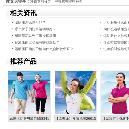
此文关键字：
冲锋衣的分类
冲锋衣有哪些种类
相关资讯
团队服怎么选尺码？
运动服用什么面
哪个牌子的防水运动服好？
为什么运动服定
思腾荷花系列广播操运动服
运动服什么款式
穿涤纶的运动服有哪些好处？
什么时候需要团
运动服团购的价格为什么会比较便宜？
过年的时候如何
推荐产品
思腾运动服男款T恤58341
【原野绿】皮肤风衣26615
【紫玫红】休闲T恤
26616
58332