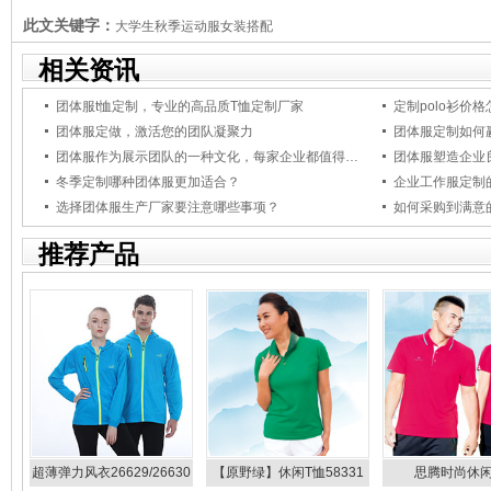
此文关键字：
大学生秋季运动服女装搭配
相关资讯
团体服t恤定制，专业的高品质T恤定制厂家
定制polo衫价
团体服定做，激活您的团队凝聚力
团体服定制如何
团体服作为展示团队的一种文化，每家企业都值得拥有！
团体服塑造企业
冬季定制哪种团体服更加适合？
企业工作服定制
选择团体服生产厂家要注意哪些事项？
如何采购到满意
推荐产品
超薄弹力风衣26629/26630
【原野绿】休闲T恤58331
思腾时尚休闲