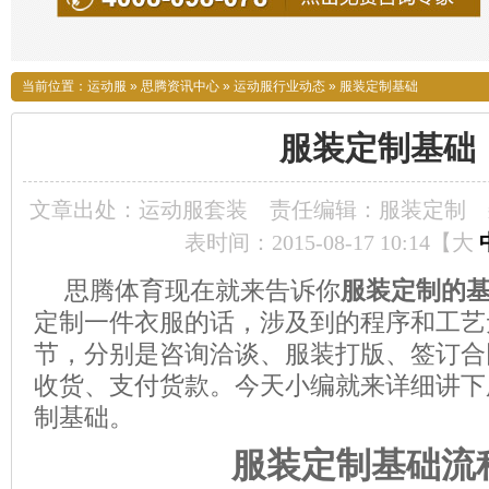
当前位置：
运动服
»
思腾资讯中心
»
运动服行业动态
»
服装定制基础
服装定制基础
文章出处：运动服套装
责任编辑：服装定制
表时间：2015-08-17 10:14【
大
思腾体育现在就来告诉你
服装定制的
定制一件衣服的话，涉及到的程序和工艺
节，分别是咨询洽谈、服装打版、签订合
收货、支付货款。今天小编就来详细讲下
制基础。
服装定制基础流