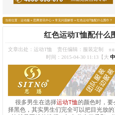
当前位置：
运动服
»
思腾资讯中心
»
常见问题解答
»
红色运动T恤配什么围巾？
红色运动T恤配什么
文章出处：运动T恤
责任编辑：服装定制
查看
时间：2015-04-30 11:13【
大
很多男生在选择
运动T恤
的颜色时，要
择黑色，其实男生们完全可以把目光放的