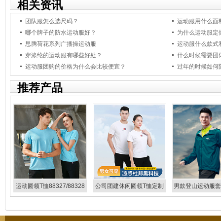
相关资讯
团队服怎么选尺码？
运动服用什么面
哪个牌子的防水运动服好？
为什么运动服定
思腾荷花系列广播操运动服
运动服什么款式
穿涤纶的运动服有哪些好处？
什么时候需要团
运动服团购的价格为什么会比较便宜？
过年的时候如何
推荐产品
运动圆领T恤88327/88328
公司团建休闲圆领T恤定制
男款登山运动服套装
生产厂家883153/883154