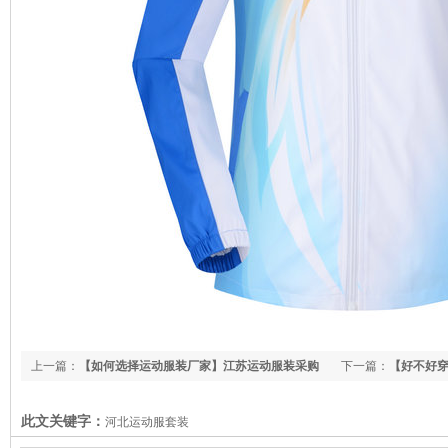
上一篇：
【如何选择运动服装厂家】江苏运动服装采购
下一篇：
【好不好
腾
此文关键字：
河北运动服套装