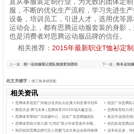
直从事服装定制行业，为无数的团体定制
服，不断的优化生产流程，学习先进生产
设备，培训员工，引进人才，选用优等原
运动会上，都有思腾运动服套装的身影，
也是消费者对思腾运动服品牌的信任。
相关推荐：
2015年最新职业T恤衫定
上一篇：
统一运动服装让团队旅游更加团结
下一篇：
秋冬运动
此文关键字：
倒三角身材搭配
相关资讯
思腾体育祝贺广州南沙龙舟队出征澳大利亚勇夺冠军
祝贺广东思腾队2
聚思共进 腾飞未来 | 思腾体育2023市场共赢交流会圆满收官
思腾体育助力球
思腾体育赞助广东技蹦中心，冠名广东思腾蹦床队
新店开业|热烈
思腾体育助力第六届“大湾区”青少年体育嘉年华顺利举办
热烈欢迎思腾品
热烈祝贺思腾品牌代言人郑鹏飞东京奥运会获得银牌