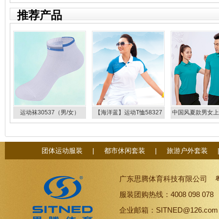
推荐产品
运动袜30537（男/女）
【海洋蓝】运动T恤58327
中国风夏款男女上
58328
织运动服短袖
88351/883
团体运动服装
|
都市休闲套装
|
旅游户外套装
广东思腾体育科技有限公司
服装团购热线：4008 098 07
企业邮箱：SITNED@126.co