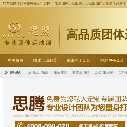
广东思腾体育科技有限公司官网！ 专注团体运动服装，运动服团购定制知名品牌！
高品质团体
思腾首页
团体运动服装
都市休闲套装
旅游户外套装
热门关键词：
运动会出场服
服装团购
团体运动服
运动T恤定制
篮球