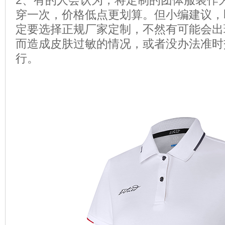
2、有的人会认为，将定制的团体服装作
穿一次，价格低点更划算。但小编建议，
定要选择正规厂家定制，不然有可能会出
而造成皮肤过敏的情况，或者没办法准时
行。