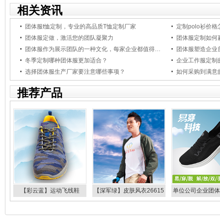
相关资讯
团体服t恤定制，专业的高品质T恤定制厂家
定制polo衫价
团体服定做，激活您的团队凝聚力
团体服定制如何
团体服作为展示团队的一种文化，每家企业都值得拥有！
团体服塑造企业
冬季定制哪种团体服更加适合？
企业工作服定制
选择团体服生产厂家要注意哪些事项？
如何采购到满意
推荐产品
【彩云蓝】运动飞线鞋
【深军绿】皮肤风衣26615
单位公司企业团体
33805
27766
运动鞋采购33