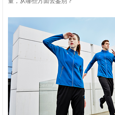
量，从哪些方面去鉴别？