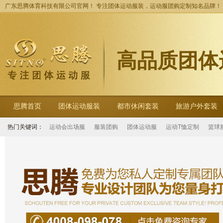
广东思腾体育科技有限公司官网！ 专注团体运动服装，运动服团购定制知名品牌！
高品质团体
思腾首页
团体运动服装
都市休闲套装
旅游户外套装
热门关键词：
运动会出场服
服装团购
团体运动服
运动T恤定制
篮球