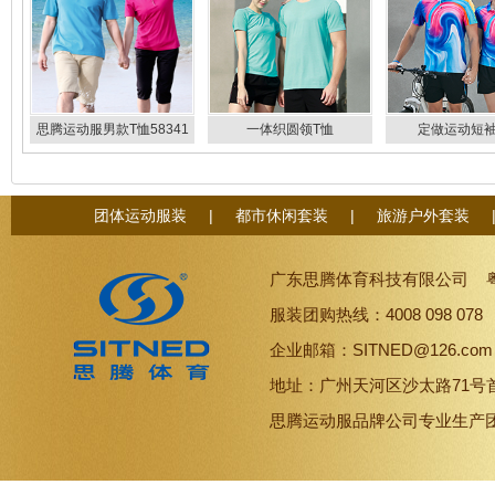
思腾运动服男款T恤58341
一体织圆领T恤
定做运动短袖
88319/88320
88331/883
团体运动服装
|
都市休闲套装
|
旅游户外套装
广东思腾体育科技有限公司
服装团购热线：4008 098 07
企业邮箱：SITNED@126.co
地址：广州天河区沙太路71号
思腾
运动服品牌
公司专业生产