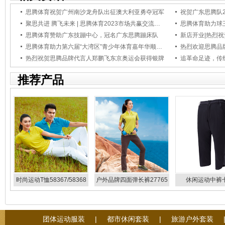
思腾体育祝贺广州南沙龙舟队出征澳大利亚勇夺冠军
祝贺广东思腾队2
聚思共进 腾飞未来 | 思腾体育2023市场共赢交流会圆满收官
思腾体育助力球
思腾体育赞助广东技蹦中心，冠名广东思腾蹦床队
新店开业|热烈
思腾体育助力第六届“大湾区”青少年体育嘉年华顺利举办
热烈欢迎思腾品
热烈祝贺思腾品牌代言人郑鹏飞东京奥运会获得银牌
推荐产品
时尚运动T恤58367/58368
户外品牌四面弹长裤27765
休闲运动中裤
27766
27813/278
团体运动服装
|
都市休闲套装
|
旅游户外套装