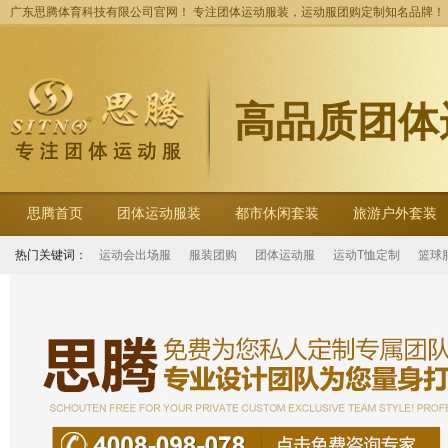
广东思腾体育科技有限公司官网！ 专注团体运动服装，运动服团购定制知名品牌！
高品质团体
思腾首页
团体运动服装
都市休闲套装
旅游户外套装
热门关键词：
运动会出场服
服装团购
团体运动服
运动T恤定制
篮球