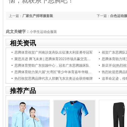
恼，就联系下思腾吧！
上一篇：
厂家生产排球服套装
下一篇：
白色运动
此文关键字：
小学生运动会服装
相关资讯
思腾体育祝贺广州南沙龙舟队出征澳大利亚勇夺冠军
祝贺广东思腾队2
聚思共进 腾飞未来 | 思腾体育2023市场共赢交流会圆满收官
思腾体育助力球
思腾体育赞助广东技蹦中心，冠名广东思腾蹦床队
新店开业|热烈
思腾体育助力第六届“大湾区”青少年体育嘉年华顺利举办
热烈欢迎思腾品
热烈祝贺思腾品牌代言人郑鹏飞东京奥运会获得银牌
推荐产品