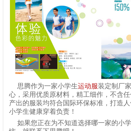
思腾作为一家小学生
运动服
装定制厂
心，采用优质原材料，精工细作，不含任
产出的服装均符合国际环保标准，打造人
小学生健康穿着负责！
如果您正在为不知道选择哪一家的小