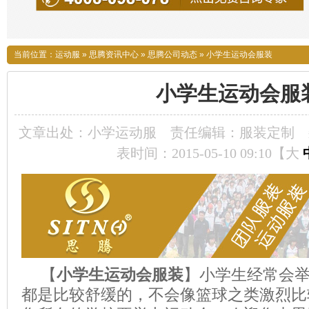
当前位置：
运动服
»
思腾资讯中心
»
思腾公司动态
»
小学生运动会服装
小学生运动会服
文章出处：小学运动服
责任编辑：服装定制
表时间：2015-05-10 09:10【
大
【
小学生运动会服装
】小学生经常会
都是比较舒缓的，不会像篮球之类激烈比