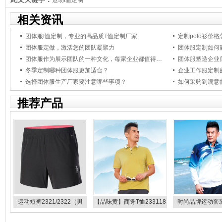
运动t恤定制
相关资讯
团体服t恤定制，专业的高品质T恤定制厂家
定制polo衫价
团体服定做，激活您的团队凝聚力
团体服定制如何
团体服作为展示团队的一种文化，每家企业都值得拥有！
团体服塑造企业
冬季定制哪种团体服更加适合？
企业工作服定制
选择团体服生产厂家要注意哪些事项？
如何采购到满意
推荐产品
运动短裤2321/2322（男
【品味黄】商务T恤233118
时尚品牌运动套装
女）
233128
39904