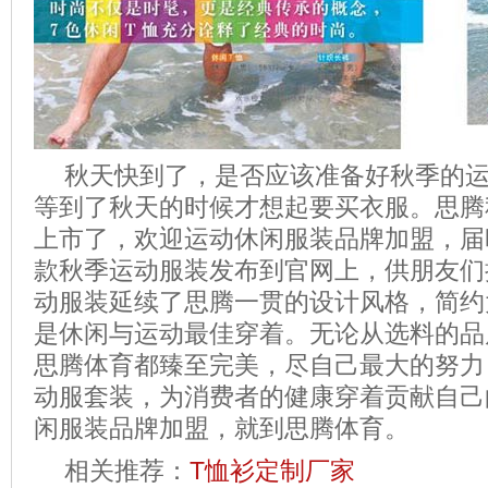
秋天快到了，是否应该准备好秋季的
等到了秋天的时候才想起要买衣服。思腾
上市了，欢迎运动休闲服装品牌加盟，届
款秋季运动服装发布到官网上，供朋友们
动服装延续了思腾一贯的设计风格，简约
是休闲与运动最佳穿着。无论从选料的品
思腾体育都臻至完美，尽自己最大的努力
动服套装，为消费者的健康穿着贡献自己
闲服装品牌加盟，就到思腾体育。
相关推荐：
T恤衫定制厂家