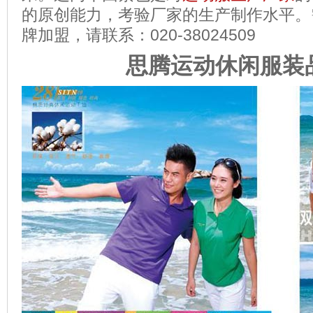
的原创能力，考验厂家的生产制作水平。
牌加盟，请联系：020-38024509
思腾运动休闲服装