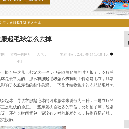
动态
»
衣服起毛球怎么去掉
衣服起毛球怎么去掉
定制
查看手机网址
人气：
-
发表时间：2015-08-14 10:38【
大
中
小
】
兴，恨不得这几天都穿这一件，但是随着穿着的时间长了，衣服总
毛球是最常见的。那么
衣服起毛球怎么去掉
呢？特别是毛衣，非常
也影响了衣服穿着的整体美观。一下是小编收集来的衣服起毛球怎
都会起球，导致衣服起毛球的因素总体来说分为三种：一是衣服的
其三是毛线的捻度。一些摩擦机会较多的部位，比如袖子等，经常
包等，还有长时间背包，穿没有夹衬的粗糙外衣，特别容易起球，
此类接触。