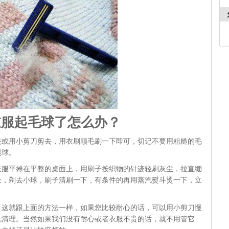
衣服起毛球了怎么办？
去或用小剪刀剪去，用衣刷顺毛刷一下即可，切记不要用粗糙的毛
起球。
衣服平摊在平整的桌面上，用刷子按织物的针迹轻刷灰尘，拉直绷
吸，剃去小球，刷子清刷一下，有条件的再用蒸汽熨斗烫一下，立
？这就跟上面的方法一样，如果您比较耐心的话，可以用小剪刀慢
机清理。当然如果我们没有耐心或者衣服不贵的话，就不用管它