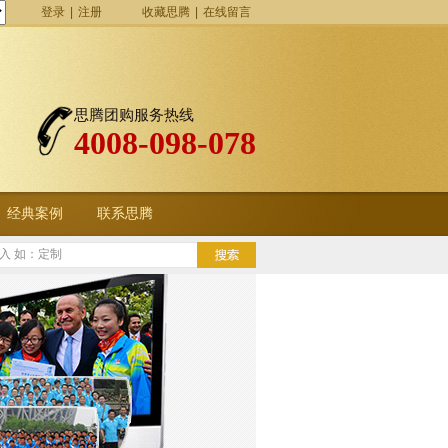
登录
|
注册
收藏思腾
|
在线留言
思腾团购服务热线
4008-098-078
经典案例
联系思腾