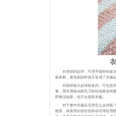
对局部的起球，可用手指轻轻拔
刷来刷，避免刷的时候又造成了衣服
对面积较大起球较多的，可先把
紧，用专用电动剃毛刀轻轻地垂直电
即整洁如新，也不会损坏衣服。
对于整件衣服起毛球怎么去掉呢
慢剪，或者用比较好的电动毛球处理