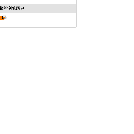
您的浏览历史