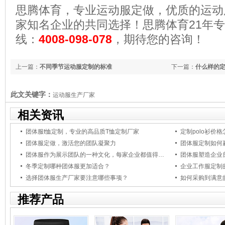
思腾体育，专业运动服定做，优质的运动服
家知名企业的共同选择！思腾体育21年
线：
4008-098-078
，期待您的咨询！
上一篇：
不同季节运动服定制的标准
下一篇：
什么样的
收下！
此文关键字：
运动服生产厂家
相关资讯
团体服t恤定制，专业的高品质T恤定制厂家
定制polo衫价
团体服定做，激活您的团队凝聚力
团体服定制如何
团体服作为展示团队的一种文化，每家企业都值得拥有！
团体服塑造企业
冬季定制哪种团体服更加适合？
企业工作服定制
选择团体服生产厂家要注意哪些事项？
如何采购到满意
推荐产品