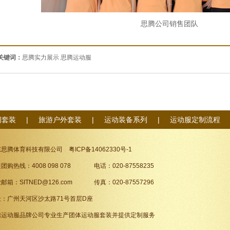
思腾公司销售团队
关键词：
思腾实力展示
思腾运动服
闲套装
|
旅游户外套装
|
运动装备系列
|
运动服定制流程
东思腾体育科技有限公司
粤ICP备14062330号-1
团购热线：4008 098 078 电话：020-87558235
邮箱：SITNED@126.com 传真：020-87557296
址：广州天河区沙太路71号首层D座
腾
运动服品牌
公司专业生产团体运动服套装并提供定制服务