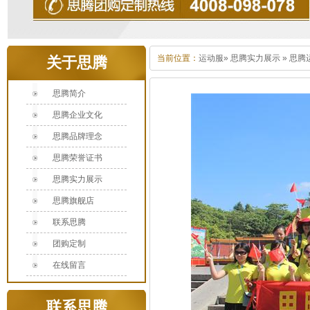
当前位置：
运动服
»
思腾实力展示
»
思腾
关于思腾
思腾简介
思腾企业文化
思腾品牌理念
思腾荣誉证书
思腾实力展示
思腾旗舰店
联系思腾
团购定制
在线留言
联系思腾