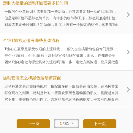
各个部位要有一定的伸缩性。其次要有良好的散热功能。因为人在运动
定制大批量的运动T恤需要多长时间
时，体内新陈代谢加快，产热增加，出汗也会增多以满足散热的需要。这
一般的企业单位因为需要参加一些活动，经常需要定制一批的活动T恤，
就要求挑选时，T恤的质地要以吸湿、散热性能好的棉、麻、丝、毛针织
但是定制T恤不是那么简单的，有许多的细节和工序，那么到底定制T恤
物为最佳。此外，挑选运动服也要讲究色彩。因为室外运动必然受到阳光
到底需要多长时间呢？定做t恤，时间上没有一个固定的标准，这要看T恤
照射，为使
是什么款式，什么面料。是重新采购面料定制的，还是使用厂家现货库存
的款式，然后定制数量是多少，印刷logo图案是什么样的等等因素。除了
企业T恤衫定做有哪些具体流程
以上这些因素外，有时厂家的生产线上如果有大量订单在生产，也会影响
T恤衫在夏季是最受欢迎的主流服装，一般的企业搞活动也会专门定做一
后续订单的时间，毕竟在生产中的订单要制作完才会下线。如果客户确实
些企业T恤衫，企业T恤衫可以起到宣传品牌的效果，那么，你知道企业
很着急要货的话，一定要与厂家沟通清楚，让厂家在规定的时间生产出
团体T恤衫定做有哪些具体的流程吗?第一步：定做方案沟通，您只需把定
来，
制T恤的款式和面料要求，以及需要加印的LOGO图案给到厂家，厂家就
会安排专业的设计师一对一为您服务，以最快的时间做出定制效果图。第
运动套装怎么和黑色运动裤搭配
二步：定做样衣制作，定做厂家根据最终与您确认的定制效果图，进行样
运动裤通常是比较好搭配的，搭配最多的一般就是运动套装，运动风非常
品制作。样衣出来后，您可以根据样品提出修改意见，T恤衫定做厂家会
符合现在的潮流，特别是针对一些喜欢穿黑色运动裤的朋友，搭配起来其
继续为您打样修改。第三步：定做签订合同/提交订单付款确认样衣后，
实不难，掌握技巧就可以了。喜欢穿黑色运动裤的朋友，平常可以用白色
签订
或者浅黄色运动T恤，甚至粉色之类的柔和的颜色都可以，男生可以选择
黑色或者白色简单款式的运动T恤，突显运动气质就可以了。千万别穿一
些休闲装，搭配黑色运动裤，这样会显得很奇葩。女生可以选择的范围比
1
/
81
上一页
下一页
较广，可以穿得比较常规，也可以穿得比较俏皮可爱一点。上身穿颜色鲜
艳一些的T恤，下身就简单搭配一条黑色运动裤，既能让自己显到青春活