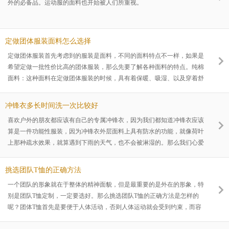
外的必备品。运动服的面料也开始被人们所重视。
定做团体服装面料怎么选择
定做团体服装首先考虑到的服装是面料，不同的面料特点不一样，如果是
希望定做一批性价比高的团体服装，那么先要了解各种面料的特点。纯棉
面料：这种面料在定做团体服装的时候，具有着保暖、吸湿、以及穿着舒
适的特点，但同时也易皱、易缩水变形。所以得经常熨烫。精梳棉面料：
简单来说就是纯棉的升级版，不同的是不易起球。所以这种面料的团体服
冲锋衣多长时间洗一次比较好
装定做，更受大众喜爱。真丝光棉面料：选的棉花更高档，加工更严格精
喜欢户外的朋友都应该有自己的专属冲锋衣，因为我们都知道冲锋衣应该
细。不仅保持了纯棉的优点，而且还有独特的特点，纱线强力增大，不易
算是一件功能性服装，因为冲锋衣外层面料上具有防水的功能，就像荷叶
断，光泽度增加，染色性能提高，不易掉色，不易拉长变形。这种面料价
上那种疏水效果，就算遇到下雨的天气，也不会被淋湿的。那么我们心爱
格成本比
的冲锋衣要多久洗一次比较好呢？冲锋衣尽量不要机洗，实在要机洗的话
最好放在洗衣袋里边，把拉链拉好，扣子扣上，但绝不能在洗衣机里甩干
挑选团队T恤的正确方法
的哦，手洗的方式最保护衣服，所以冲锋衣最好是使用手洗的方法，然后
一个团队的形象就在于整体的精神面貌，但是最重要的是外在的形象，特
再加上偶尔的干洗，这样更能彻底洗净冲锋衣。冲锋衣本身是非常耐脏的
别是团队T恤定制，一定要选好。那么挑选团队T恤的正确方法是怎样的
衣服，平时并不需要经常洗，如果是表面有一些小污渍，可以使用牙刷或
呢？团体T恤首先是要便于人体活动，否则人体运动就会受到约束，而容
者海绵稍
易产生疲劳。因此挑选时要注意尺寸大小合身、分量轻，起拱小，衣服的