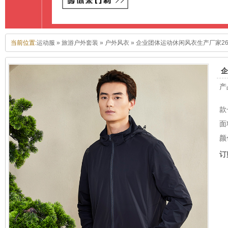
当前位置:
运动服
»
旅游户外套装
»
户外风衣
»
企业团体运动休闲风衣生产厂家2666
企
产
款
面
颜
订