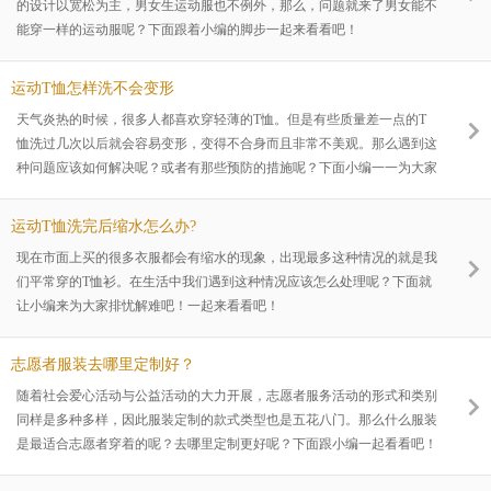
的设计以宽松为主，男女生运动服也不例外，那么，问题就来了男女能不
能穿一样的运动服呢？下面跟着小编的脚步一起来看看吧！
运动T恤怎样洗不会变形
天气炎热的时候，很多人都喜欢穿轻薄的T恤。但是有些质量差一点的T
恤洗过几次以后就会容易变形，变得不合身而且非常不美观。那么遇到这
种问题应该如何解决呢？或者有那些预防的措施呢？下面小编一一为大家
介绍一下。
运动T恤洗完后缩水怎么办?
现在市面上买的很多衣服都会有缩水的现象，出现最多这种情况的就是我
们平常穿的T恤衫。在生活中我们遇到这种情况应该怎么处理呢？下面就
让小编来为大家排忧解难吧！一起来看看吧！
志愿者服装去哪里定制好？
随着社会爱心活动与公益活动的大力开展，志愿者服务活动的形式和类别
同样是多种多样，因此服装定制的款式类型也是五花八门。那么什么服装
是最适合志愿者穿着的呢？去哪里定制更好呢？下面跟小编一起看看吧！