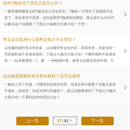
运动T恤衫洗了变长之后怎么办？
一般质量稍微差点的T恤洗完之后会变长。T恤衫一旦变长了就显得不合
身了，穿起来也不美观，这也是爱穿T恤朋友的烦恼，那么有什么办法可
以解决这个问题呢？下面让小编来问大家介绍一下吧！
男女运动装用什么面料定制才不会变型？
运动服的面料有非常的多，运动服经常拉扯的话，容易变形，但是也有一
些的面料是不容易变形的，下面让小编为大家介绍一下哪些面料不容易变
形！一起来看看吧！1、麻：一种植物纤维，被誉为凉爽高贵的纤维，它
吸湿性好，放湿也快，不易产生静电热传导大，迅速散热，穿着凉爽，出
汗后不贴身，较耐水洗，耐热性好。2、桑蚕丝：天然的动物蛋白质纤
运动服装团购回来后把吊牌拆了后可以退吗
维，光滑柔软，富有光泽，有冬暖夏凉的感觉，磨擦时有独特的“丝鸣“现
一般的人买了衣服，习惯性的会剪掉吊牌，但是后来仔细看了衣服又发现
象，有很好的延伸性，较好的耐热性，不耐盐水浸蚀，不宜用含氯漂白剂
不喜欢，想退货，但是吊牌已经减掉了。那么还能够退吗？下面让小编为
或洗涤剂处理。
大家介绍一下遇到这种情况怎么办？
17
/
81
上一页
下一页