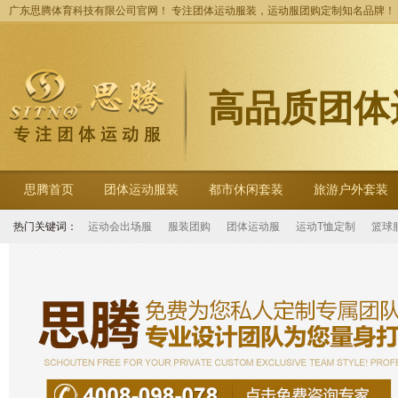
广东思腾体育科技有限公司官网！ 专注团体运动服装，运动服团购定制知名品牌！
高品质团体
思腾首页
团体运动服装
都市休闲套装
旅游户外套装
热门关键词：
运动会出场服
服装团购
团体运动服
运动T恤定制
篮球