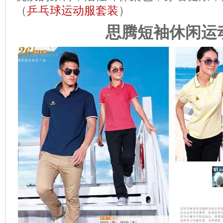
（
乒乓球运动服套装
）
思腾短袖休闲运