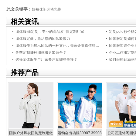
此文关键字：
短袖休闲运动套装
相关资讯
团体服t恤定制，专业的高品质T恤定制厂家
定制polo衫价
团体服定做，激活您的团队凝聚力
团体服定制如何
团体服作为展示团队的一种文化，每家企业都值得拥有！
团体服塑造企业
冬季定制哪种团体服更加适合？
企业工作服定制
选择团体服生产厂家要注意哪些事项？
如何采购到满意
推荐产品
团体户外风衣团购定制定做
运动会出场服39907 39908
公司团建休闲圆领