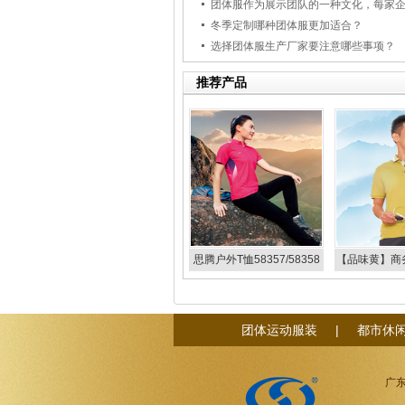
冬季定制哪种团体服更加适合？
选择团体服生产厂家要注意哪些事项？
推荐产品
思腾户外T恤58357/58358
【品味黄】商务
233
团体运动服装
|
都市休
广