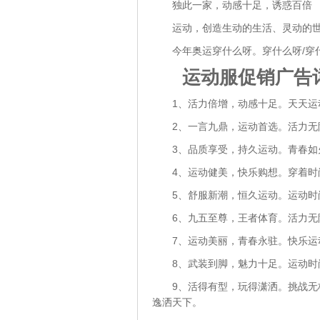
独此一家，动感十足，诱惑百倍
运动，创造生动的生活、灵动的
今年奥运穿什么呀。穿什么呀/穿
运动服促销广告
1、活力倍增，动感十足。天天
2、一言九鼎，运动首选。活力
3、品质享受，持久运动。青春
4、运动健美，快乐购想。穿着
5、舒服新潮，恒久运动。运动
6、九五至尊，王者体育。活力
7、运动美丽，青春永驻。快乐
8、武装到脚，魅力十足。运动
9、活得有型，玩得潇洒。挑战
逸洒天下。