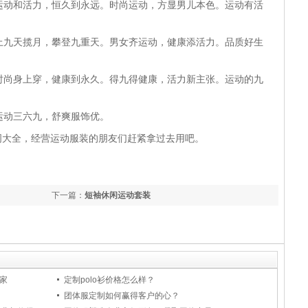
运动和活力，恒久到永远。时尚运动，方显男儿本色。运动有活
上九天揽月，攀登九重天。男女齐运动，健康添活力。品质好生
时尚身上穿，健康到永久。得九得健康，活力新主张。运动的九
运动三六九，舒爽服饰优。
词大全，经营运动服装的朋友们赶紧拿过去用吧。
下一篇：
短袖休闲运动套装
家
定制polo衫价格怎么样？
团体服定制如何赢得客户的心？