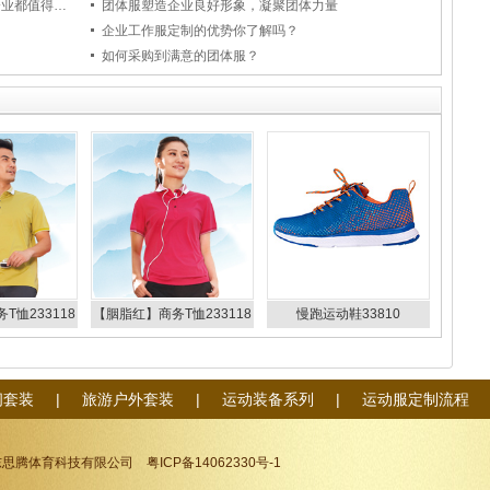
团体服作为展示团队的一种文化，每家企业都值得拥有！
团体服塑造企业良好形象，凝聚团体力量
企业工作服定制的优势你了解吗？
如何采购到满意的团体服？
T恤233118
【胭脂红】商务T恤233118
慢跑运动鞋33810
128
233128
闲套装
|
旅游户外套装
|
运动装备系列
|
运动服定制流程
东思腾体育科技有限公司
粤ICP备14062330号-1