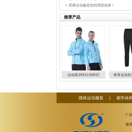
思腾运动服是您的理想选择！
推荐产品
运动装39931/39932
体育运动长
27811/
团体运动服装
|
都市休
广
服装