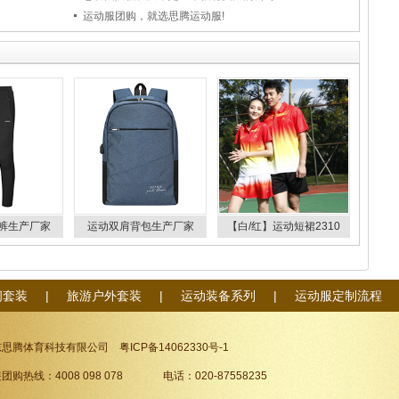
运动服团购，就选思腾运动服!
裤生产厂家
运动双肩背包生产厂家
【白/红】运动短裙2310
27812
33719
闲套装
|
旅游户外套装
|
运动装备系列
|
运动服定制流程
东思腾体育科技有限公司
粤ICP备14062330号-1
团购热线：4008 098 078 电话：020-87558235