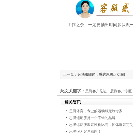
工作之余，一定要抽出时间多认识一
上一篇：
运动服团购，就选思腾运动服!
此文关键字：
思腾客户见证
思腾客户专区
相关资讯
思腾体育，专业的运动服定制专家
思腾运动服是一个不错的品牌
思腾运动服套装性价比高，团体服装定
思腾很为客户着想！