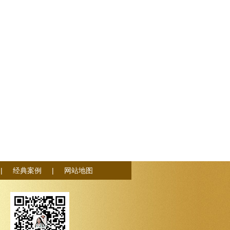
|
经典案例
|
网站地图