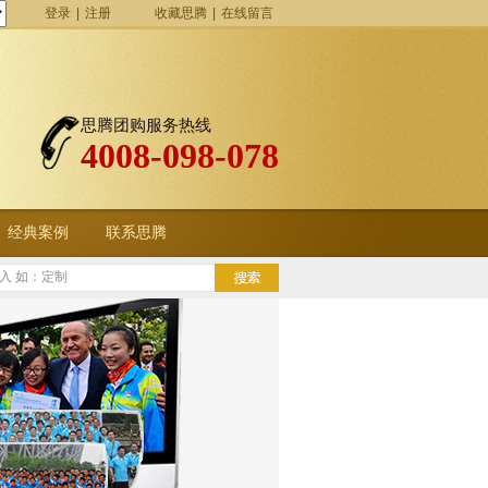
登录
|
注册
收藏思腾
|
在线留言
思腾团购服务热线
4008-098-078
经典案例
联系思腾