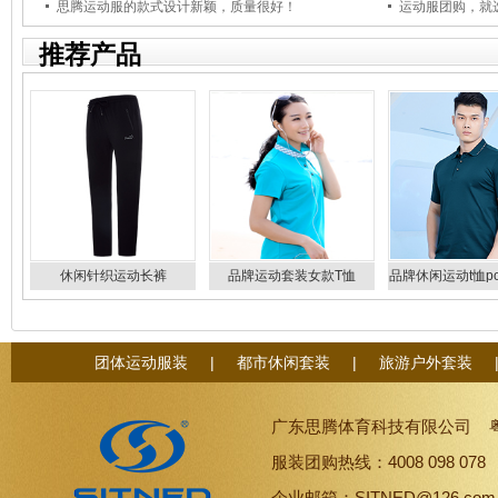
思腾运动服的款式设计新颖，质量很好！
运动服团购，就
推荐产品
休闲针织运动长裤
品牌运动套装女款T恤
品牌休闲运动t恤po
27799/27800
58342
公司883129/8
团体运动服装
|
都市休闲套装
|
旅游户外套装
广东思腾体育科技有限公司
服装团购热线：4008 098 07