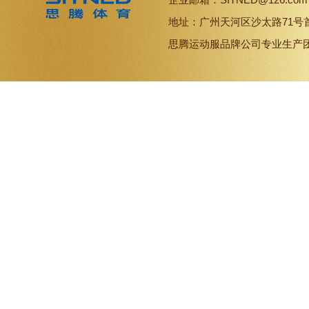
企业邮箱：SITNED@126.co
地址：广州天河区沙太路71号
思腾
运动服品牌
公司专业生产