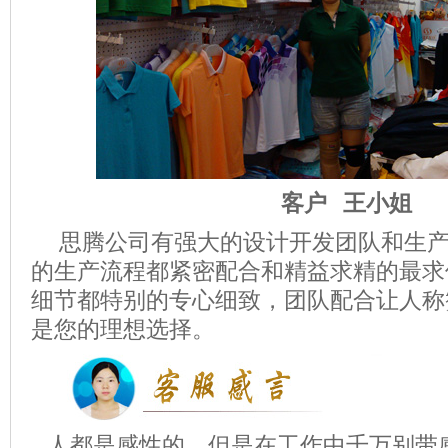
客户 王小姐
思腾公司有强大的设计开发团队和生
的生产流程都紧密配合和精益求精的最求
细节都特别的专心细致，团队配合让人称
是您的理想选择。
人都是感性的，但是在工作中千万别带