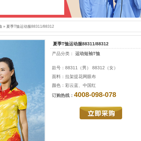
恤
»
夏季T恤运动服88311/88312
夏季T恤运动服88311/88312
产品分类：
运动短袖T恤
款号：88311（男） 88312（女）
面料：拉架提花网眼布
颜色：彩云蓝、中国红
4008-098-078
订购热线：