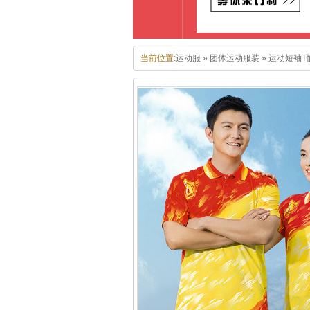
当前位置:
运动服
»
团体运动服装
»
运动短袖T