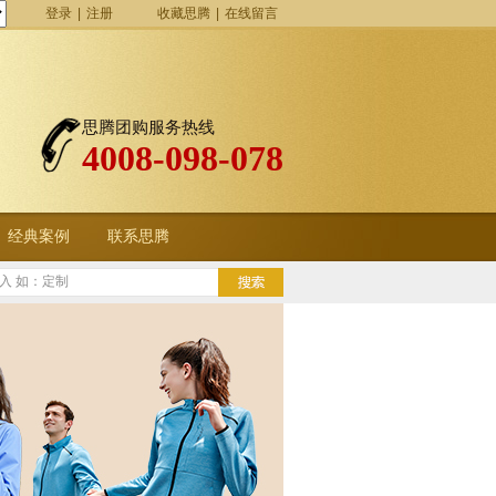
登录
|
注册
收藏思腾
|
在线留言
思腾团购服务热线
4008-098-078
经典案例
联系思腾