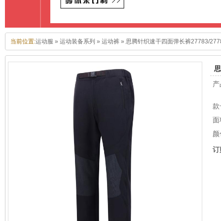
当前位置:
运动服
»
运动装备系列
»
运动裤
»
思腾针织速干四面弹长裤27783/277
思
产
款
面
颜
订