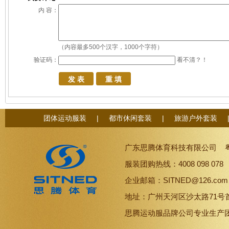
内 容：
（内容最多500个汉字，1000个字符）
验证码：
看不清？！
团体运动服装
|
都市休闲套装
|
旅游户外套装
广东思腾体育科技有限公司
服装团购热线：4008 098 07
企业邮箱：SITNED@126.co
地址：广州天河区沙太路71号
思腾
运动服品牌
公司专业生产