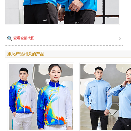
查看全部大图
跟此产品相关的产品