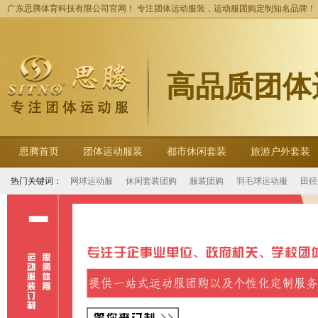
广东思腾体育科技有限公司官网！ 专注团体运动服装，运动服团购定制知名品牌！
高品质团体
思腾首页
团体运动服装
都市休闲套装
旅游户外套装
热门关键词：
网球运动服
休闲套装团购
服装团购
羽毛球运动服
田径