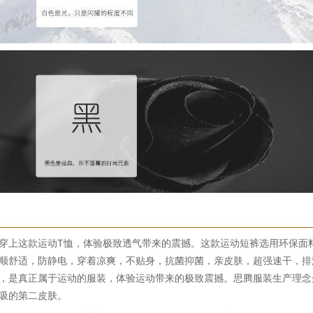
穿上这款运动T恤，体验极致透气带来的震撼。这款运动短裤选用环保面
顺舒适，防静电，穿着凉爽，不贴身，抗菌抑菌，亲皮肤，超强速干，排
，是真正属于运动的服装，体验运动带来的极致震撼。思腾服装生产理念
吸的第二皮肤。