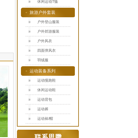
休闲运动T恤
旅游户外套装
户外登山服装
户外郊游服装
户外风衣
四面弹风衣
羽绒服
运动装备系列
运动慢跑鞋
休闲运动鞋
运动背包
运动裤
运动袜/帽
联系思腾