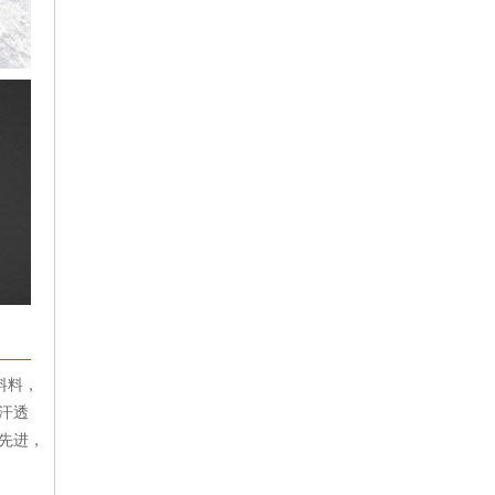
料料，
汗透
先进，