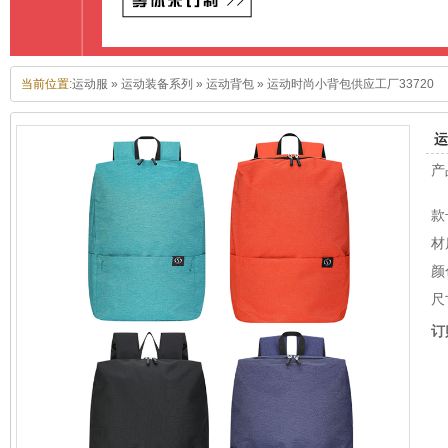
当前位置:
运动服
»
运动装备系列
»
运动背包
»
运动时尚小背包供应工厂33720
运
产
款
材
颜
尺
订