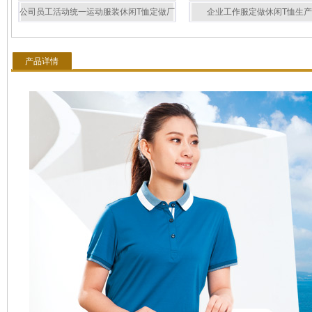
公司员工活动统一运动服装休闲T恤定做厂
企业工作服定做休闲T恤生
家883165/883166
883151/883152
产品详情