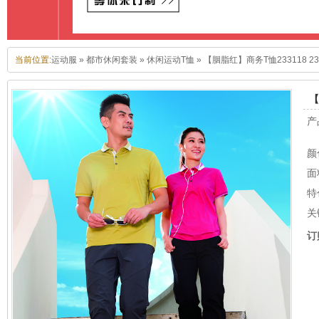
当前位置:
运动服
»
都市休闲套装
»
休闲运动T恤
»
【胭脂红】商务T恤233118 23
【
产
颜
面
特
关
订