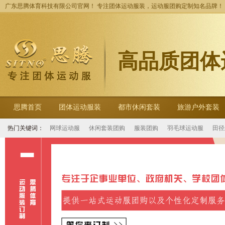
广东思腾体育科技有限公司官网！ 专注团体运动服装，运动服团购定制知名品牌！
高品质团体
思腾首页
团体运动服装
都市休闲套装
旅游户外套装
热门关键词：
网球运动服
休闲套装团购
服装团购
羽毛球运动服
田径