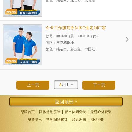
颜色：纯洁白、迷幻粉、柔雅杏
企业工作服商务休闲T恤定制厂家
883149/883150
款号：883149（男） 883150（女）
面料：玉瓷棉珠地
颜色：纯洁白、彩云蓝、中国红
3
/
11
上一页
下一页
返回顶部 ^
思腾首页
|
团体运动服装
|
都市休闲套装
|
旅游户外套装
思腾资讯
|
常见问题解答
|
联系思腾
|
网站地图