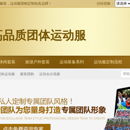
动服装，运动服团购定制知名品牌！
分站切换：
高品质团体运动服
休闲套装
旅游户外套装
运动装备系列
运动服定制流程
团体运动服
服装团购
运动会出场服