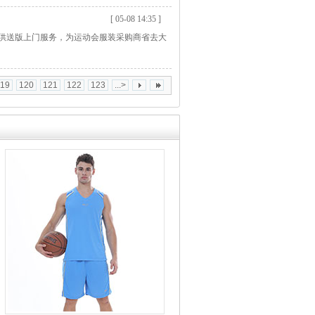
[ 05-08 14:35 ]
供送版上门服务，为运动会服装采购商省去大
19
120
121
122
123
...>