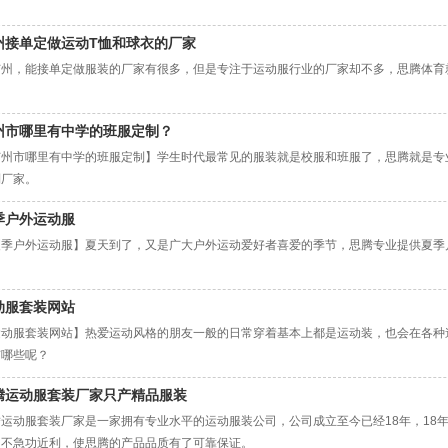
州接单定做运动T恤和球衣的厂家
广州，能接单定做服装的厂家有很多，但是专注于运动服行业的厂家却不多，思腾体育
州市哪里有中学的班服定制？
广州市哪里有中学的班服定制】学生时代最常见的服装就是校服和班服了，思腾就是专
制厂家。
季户外运动服
夏季户外运动服】夏天到了，又是广大户外运动爱好者喜爱的季节，思腾专业提供夏季
！
动服套装网站
运动服套装网站】热爱运动风格的朋友一般的日常穿着基本上都是运动装，也会在各种
有哪些呢？
腾运动服套装厂家只产精品服装
腾运动服套装厂家是一家拥有专业水平的运动服装公司，公司成立至今已经18年，18
，不急功近利，使思腾的产品品质有了可靠保证。