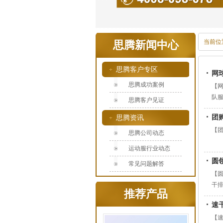
当前位
思腾新闻中心
思腾客户专区
网
思腾成功案例
【
队
思腾客户见证
团
思腾资讯
【
思腾公司动态
运动服行业动态
圆
常见问题解答
【
干
推荐产品
速
【