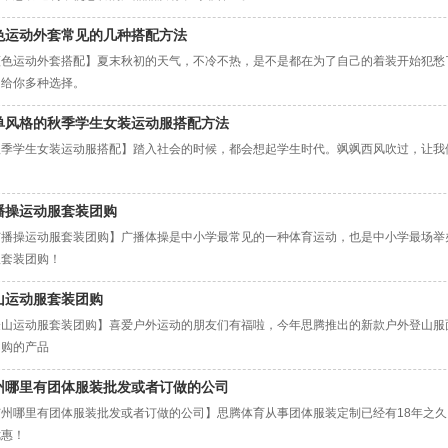
色运动外套常见的几种搭配方法
蓝色运动外套搭配】夏末秋初的天气，不冷不热，是不是都在为了自己的着装开始犯愁
，给你多种选择。
单风格的秋季学生女装运动服搭配方法
秋季学生女装运动服搭配】踏入社会的时候，都会想起学生时代。飒飒西风吹过，让我
播操运动服套装团购
广播操运动服套装团购】广播体操是中小学最常见的一种体育运动，也是中小学最场举
服套装团购！
山运动服套装团购
登山运动服套装团购】喜爱户外运动的朋友们有福啦，今年思腾推出的新款户外登山服
团购的产品
州哪里有团体服装批发或者订做的公司
广州哪里有团体服装批发或者订做的公司】思腾体育从事团体服装定制已经有18年之
优惠！