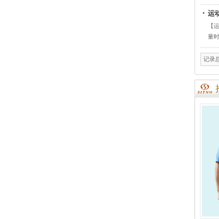
运
【
量
记录总