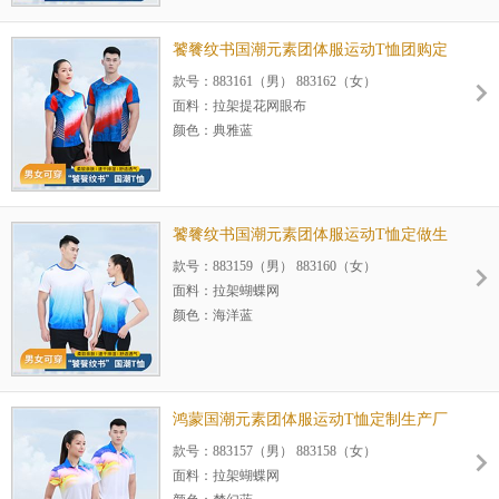
饕餮纹书国潮元素团体服运动T恤团购定
制厂家883161/883162
款号：883161（男） 883162（女）
面料：拉架提花网眼布
颜色：典雅蓝
饕餮纹书国潮元素团体服运动T恤定做生
产厂家883159/883160
款号：883159（男） 883160（女）
面料：拉架蝴蝶网
颜色：海洋蓝
鸿蒙国潮元素团体服运动T恤定制生产厂
家883157/883158
款号：883157（男） 883158（女）
面料：拉架蝴蝶网