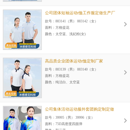
公司团体短袖运动t恤工作服定做生产厂
家883141/883142
款号：883141（男） 883142（女）
面料：方格提花
颜色：太空蓝、浅妃粉(女)
高品质企业团体运动t恤定制厂家
883139/883140
款号：883139（男） 883140（女）
面料：方格提花
颜色：纯洁白、太空蓝
公司集体活动运动服外套团购定制定做
生产厂家39995/39996
款号：39995（男） 39996（女）
面料：75D高密度四面弹