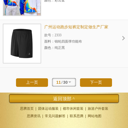
颜色：彩云蓝
广州运动跑步短裤定制定做生产厂家
2333
款号：2333
面料：锦纶四面弹功能布
颜色：纯正黑
11
/
30
上一页
下一页
返回顶部 ^
思腾首页
|
团体运动服装
|
都市休闲套装
|
旅游户外套装
思腾资讯
|
常见问题解答
|
联系思腾
|
网站地图